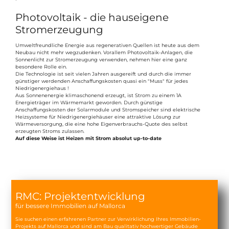
Photovoltaik - die hauseigene
Stromerzeugung
Umweltfreundliche Energie aus regenerativen Quellen ist heute aus dem
Neubau nicht mehr wegzudenken. Vorallem Photovoltaik-Anlagen, die
Sonnenlicht zur Stromerzeugung verwenden, nehmen hier eine ganz
besondere Rolle ein.
Die Technologie ist seit vielen Jahren ausgereift und durch die immer
günstiger werdenden Anschaffungskosten quasi ein "Muss" für jedes
Niedrigenergiehaus !
Aus Sonnenenergie klimaschonend erzeugt, ist Strom zu einem 1A
Energieträger im Wärmemarkt geworden. Durch günstige
Anschaffungskosten der Solarmodule und Stromspeicher sind elektrische
Heizsysteme für Niedrigenergiehäuser eine attraktive Lösung zur
Wärmeversorgung, die eine hohe Eigenverbrauchs-Quote des selbst
erzeugten Stroms zulassen.
Auf diese Weise ist Heizen mit Strom absolut up-to-date
RMC: Projektentwicklung
für bessere Immobilien auf Mallorca
Sie suchen einen erfahrenen Partner zur Verwirklichung Ihres Immobilien-
Projekts auf Mallorca und sind am Bau qualitativ hochwertiger Gebäude