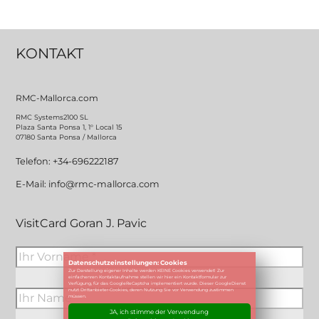
Erstellung der Installatiosnpläne, ggfls. unter Hinzuziehen von
Fachingenieuren
etc.
KONTAKT
RMC-Mallorca.com
RMC Systems2100 SL
Plaza Santa Ponsa 1, 1° Local 15
07180 Santa Ponsa / Mallorca
Telefon: +34-696222187
E-Mail: info@rmc-mallorca.com
VisitCard Goran J. Pavic
Datenschutzeinstellungen: Cookies
Zur Darstellung eigener Inhalte werden KEINE Cookies verwendet! Zur
einfachenren Kontaktaufnahme stellen wir hier ein Kontaktformular zur
Verfügung, für das GoogleReCaptcha implementiert wurde. Dieser GoogleDienst
nutzt Drittanbieter-Cookies, deren Nutzung Sie vor Verwendung zustimmen
müssen.
JA, ich stimme der Verwendung