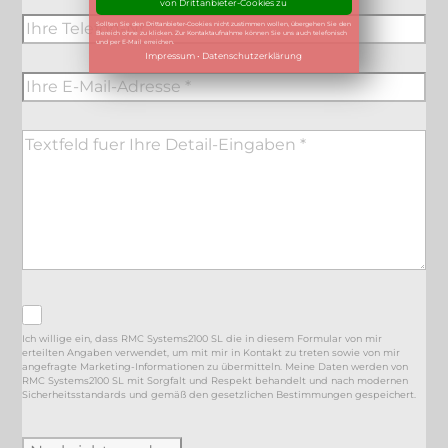
von Drittanbieter-Cookies zu
Sollten Sie den Drittanbieter-Cookies nicht zustimmen wollen, übergehen Sie den
Bereich ohne zu klicken. Zur Kontaktaufnahme können Sie uns auch telefonisch
und per E-Mail erreichen.
Impressum
•
Datenschutzerklärung
Ich willige ein, dass RMC Systems2100 SL die in diesem Formular von mir
erteilten Angaben verwendet, um mit mir in Kontakt zu treten sowie von mir
angefragte Marketing-Informationen zu übermitteln. Meine Daten werden von
RMC Systems2100 SL mit Sorgfalt und Respekt behandelt und nach modernen
Sicherheitsstandards und gemäß den gesetzlichen Bestimmungen gespeichert.