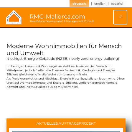
deutsch
|
english
|
español
RMC-Mallorca.com
Real-Estate-Development & Management Consult
Moderne Wohnimmobilien für Mensch
und Umwelt
Niedrigst-Energie-Gebäude (NZEB: nearly zero-energy building)
Im heutigen Haus- und Wohnungsbau steht nach wie vor der Mensch im
Mittelpunkt, jedoch fließen die Themen Bautechnik, Ökologie und Energie-
Effizienz gleichwertig in die Wohnraumplanung mit ein.
Als Projektentwickler und Niedrigst-Energie-Haus Spezialisten legen wir größten
Wert auf Wärmedämmung und Energie-Effizienz, verlieren dennoch niemals
Komfort und Indivuidualität aus dem
Blickwinkel
.
AKTUELLES AUFTRAGSPROJEKT