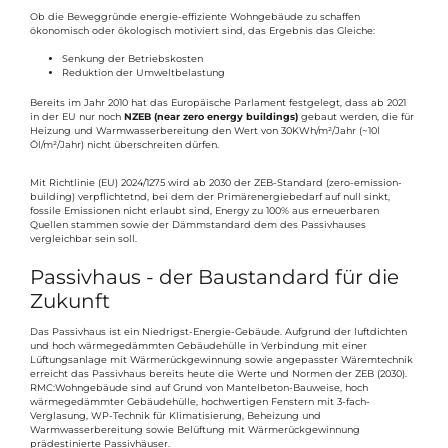
Ob die Beweggründe energie-effiziente Wohngebäude zu schaffen
ökonomisch oder ökologisch motiviert sind, das Ergebnis das Gleiche:
Senkung der Betriebskosten
Reduktion der Umweltbelastung
Bereits im Jahr 2010 hat das Europäische Parlament festgelegt, dass ab 2021
in der EU nur noch
NZEB (near zero energy buildings)
gebaut werden, die für
Heizung und Warmwasserbereitung den Wert von 30KWh/m²/Jahr (~10l
Öl/m²/Jahr) nicht überschreiten dürfen.
Mit Richtlinie (EU) 2024/1275 wird ab 2030 der ZEB-Standard (zero-emission-
building) verpflichtetnd, bei dem der Primärenergiebedarf auf null sinkt,
fossile Emissionen nicht erlaubt sind, Energy zu 100% aus erneuerbaren
Quellen stammen sowie der Dämmstandard dem des Passivhauses
vergleichbar sein soll.
Passivhaus - der Baustandard für die
Zukunft
Das Passivhaus ist ein Niedrigst-Energie-Gebäude. Aufgrund der luftdichten
und hoch wärmegedämmten Gebäudehülle in Verbindung mit einer
Lüftungsanlage mit Wärmerückgewinnung sowie angepasster Wäremtechnik
erreicht das Passivhaus bereits heute die Werte und Normen der ZEB (2030).
RMC:Wohngebäude sind auf Grund von Mantelbeton-Bauweise, hoch
wärmegedämmter Gebäudehülle, hochwertigen Fenstern mit 3-fach-
Verglasung, WP-Technik für Klimatisierung, Beheizung und
Warmwasserbereitung sowie Belüftung mit Wärmerückgewinnung
prädestinierte Passivhäuser.